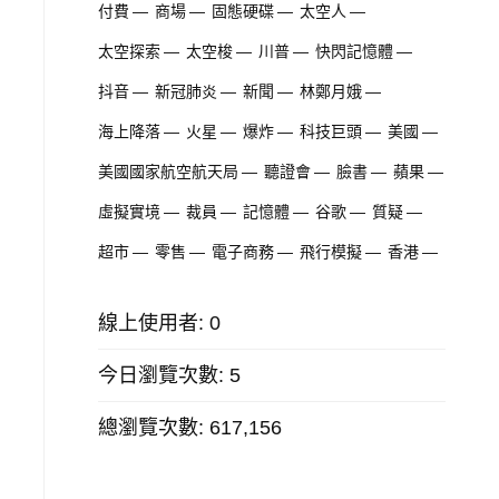
付費
商場
固態硬碟
太空人
太空探索
太空梭
川普
快閃記憶體
抖音
新冠肺炎
新聞
林鄭月娥
海上降落
火星
爆炸
科技巨頭
美國
美國國家航空航天局
聽證會
臉書
蘋果
虛擬實境
裁員
記憶體
谷歌
質疑
超市
零售
電子商務
飛行模擬
香港
線上使用者:
0
今日瀏覽次數:
5
總瀏覽次數:
617,156