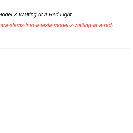
odel X Waiting At A Red Light
ra-slams-into-a-tesla-model-x-waiting-at-a-red-