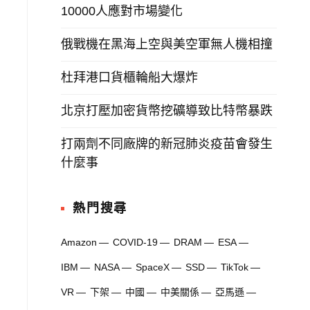
10000人應對市場變化
俄戰機在黑海上空與美空軍無人機相撞
杜拜港口貨櫃輪船大爆炸
北京打壓加密貨幣挖礦導致比特幣暴跌
打兩劑不同廠牌的新冠肺炎疫苗會發生
什麼事
熱門搜尋
Amazon
COVID-19
DRAM
ESA
IBM
NASA
SpaceX
SSD
TikTok
VR
下架
中國
中美關係
亞馬遜