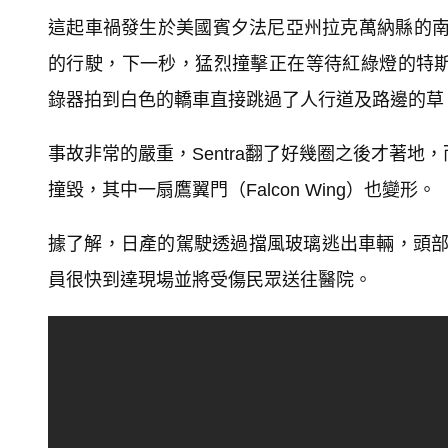
這起車禍發生於美國賓夕法尼亞州拉克萬納縣的南阿
的行駛，下一秒，猛烈撞擊正在等待紅綠燈的特斯拉
錄器拍到白色的轎車直接跳過了人行道及路邊的草
事故非常的嚴重，Sentra翻了好幾圈之後才著地，
撞毀，其中一扇鷹翼門（Falcon Wing）也變形。
據了解，日產的駕駛透過擋風玻璃逃出車輛，頭
員很快到達現場並將受傷民眾送往醫院。