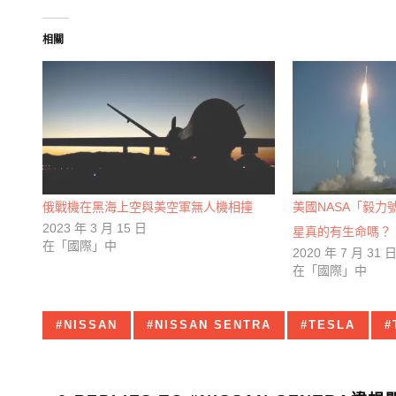
相關
俄戰機在黑海上空與美空軍無人機相撞
美國NASA「毅
2023 年 3 月 15 日
星真的有生命嗎？
在「國際」中
2020 年 7 月 31 
在「國際」中
Tagged
NISSAN
NISSAN SENTRA
TESLA
with: