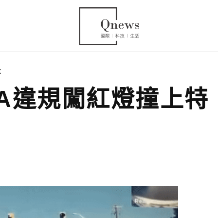
X
TRA違規闖紅燈撞上特