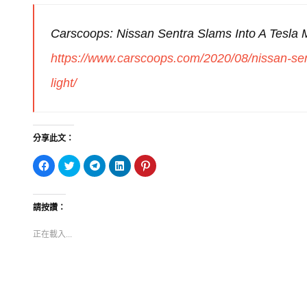
Carscoops: Nissan Sentra Slams Into A Tesla M
https://www.carscoops.com/2020/08/nissan-sent
light/
分享此文：
按
分
按
分
分
一
享
一
享
享
下
到
下
到
到
以
Twitter(在
以
LinkedIn(在
Pinterest(在
分
新
分
新
新
享
視
享
視
視
請按讚：
至
窗
到
窗
窗
Facebook(在
中
Telegram(在
中
中
新
開
新
開
開
正在載入...
視
啟)
視
啟)
啟)
窗
窗
中
中
開
開
啟)
啟)