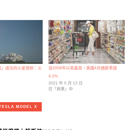
力號」成功向火星發射：火
自2008年以來最高，美國4月通膨率達
4.2%
日
2021 年 5 月 13 日
在「商業」中
TESLA MODEL X