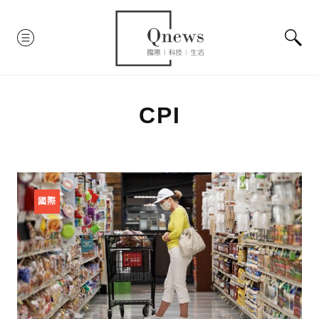
Skip
to
MENU
content
CPI
國際