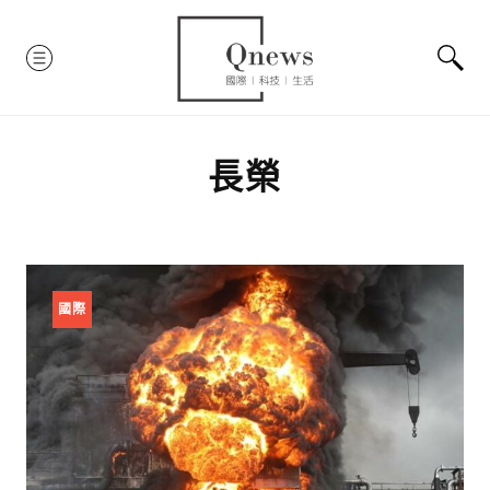
Skip
to
MENU
content
長榮
國際